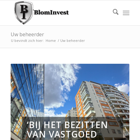
Uw beheerder
U bevindt zich hier:
Home
/
Uw beheerder
‘BIJ HET BEZITTEN
VAN VASTGOED