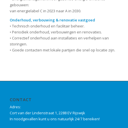
gebouwen:
van energielabel C in 2023 naar A in 2030.
Onderhoud, verbouwing & renovatie vastgoed
• Technisch onderhoud en facilitair beheer.
• Periodiek onderhoud, verbouwingen en renovaties.
• Correctief onderhoud aan installaties en verhelpen van
storingen.
• Goede contacten met lokale partijen die snel op locatie zijn.
CONTACT
Adres:
Cort van der Lindenstraat 1, 2288 EV Rijswijk
In noodgevallen kunt u ons natuurlijk 24/7 bereiken!